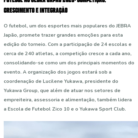
F
U
T
E
B
O
L
N
O
J
E
B
R
A
J
A
P
Ã
O
2
0
2
5
:
C
O
M
P
E
T
I
Ç
Ã
O
,
C
R
E
S
C
I
M
E
N
T
O
E
I
N
T
E
G
R
A
Ç
Ã
O
O futebol, um dos esportes mais populares do JEBRA
Japão, promete trazer grandes emoções para esta
edição do torneio. Com a participação de 24 escolas e
cerca de 240 atletas, a competição cresce a cada ano,
consolidando-se como um dos principais momentos do
evento. A organização dos jogos estará sob a
coordenação de Lucilene Yukawa, presidente do
Yukawa Group, que além de atuar nos setores de
empreiteira, assessoria e alimentação, também lidera
a Escola de Futebol Zico 10 e o Yukawa Sport Club.