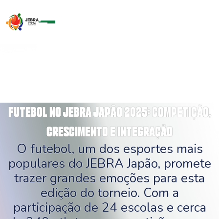
F
U
T
E
B
O
L
N
O
J
E
B
R
A
J
A
P
Ã
O
2
0
2
5
:
C
O
M
P
E
T
I
Ç
Ã
O
,
C
R
E
S
C
I
M
E
N
T
O
E
I
N
T
E
G
R
A
Ç
Ã
O
O futebol, um dos esportes mais
populares do JEBRA Japão, promete
trazer grandes emoções para esta
edição do torneio. Com a
participação de 24 escolas e cerca