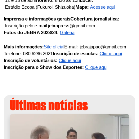
 12 e 13 de abril
Horário:
 8h30 às 19h
Local:
 Estádio Ecopa (Fukuroi, Shizuoka)
Mapa:
Acesse aqui
Imprensa e informações gerais
Cobertura jornalística:
 Inscrição pelo e-mail jebrapress@gmail.com
Fotos do JEBRA 2023/24:
Galeria
Mais informações:
Site oficial
E-mail: jebrajapao@gmail.com
Telefone: 080 6286 2021
Inscrição de escolas:
Clique aqui
Inscrição de voluntários:
Clique aqui
Inscrição para o Show dos Esportes:
Clique aqu
Últimas notícias