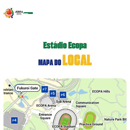
Estádio Ecopa
L
O
C
A
L
M
A
P
A
D
O