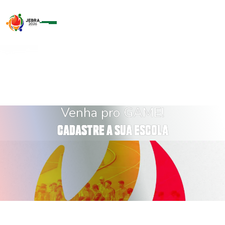
Venha pro GAME!
C
A
D
A
S
T
R
E
A
S
U
A
E
S
C
O
L
A