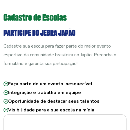
Cadastro de Escolas
P
A
R
T
I
C
I
P
E
D
O
J
E
B
R
A
J
A
P
Ã
O
Cadastre sua escola para fazer parte do maior evento
esportivo da comunidade brasileira no Japão. Preencha o
formulário e garanta sua participação!
Faça parte de um evento inesquecível
Integração e trabalho em equipe
Oportunidade de destacar seus talentos
Visibilidade para a sua escola na mídia